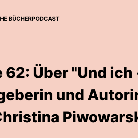
ISCHE BÜCHERPODCAST
 62: Über "Und ich 
eberin und Autori
hristina Piwowars