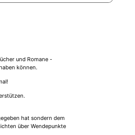
hbücher und Romane -
g haben können.
mal!
erstützen.
sgegeben hat sondern dem
schichten über Wendepunkte